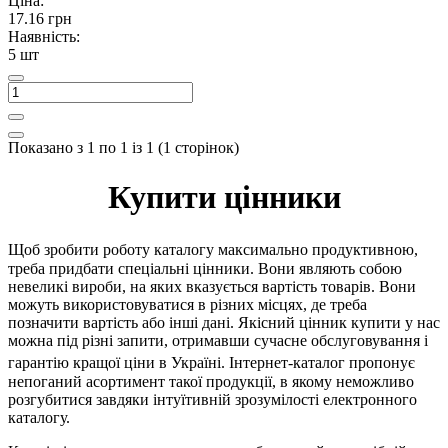
Ціна:
17.16 грн
Наявність:
5 шт
Показано з 1 по 1 із 1 (1 сторінок)
Купити цінники
каталогу
Щоб зробити роботу
максимально продуктивною,
треба придбати спеціальні цінники. Вони являють собою
невеликі вироби, на яких вказується вартість товарів. Вони
можуть використовуватися в різних місцях, де треба
позначити вартість або інші дані. Якісний цінник купити у нас
можна під різні запити, отримавши сучасне обслуговування і
каталог
гарантію кращої ціни в Україні. Інтернет-
пропонує
непоганий асортимент такої продукції, в якому неможливо
розгубитися завдяки інтуїтивній зрозумілості електронного
каталогу.