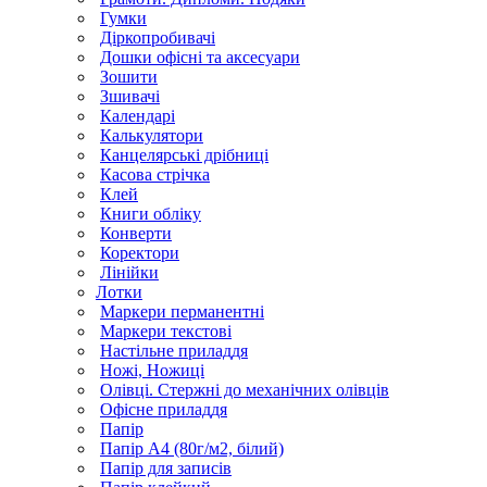
Гумки
Діркопробивачі
Дошки офісні та аксесуари
Зошити
Зшивачі
Календарі
Калькулятори
Канцелярські дрібниці
Касова стрічка
Клей
Книги обліку
Конверти
Коректори
Лінійки
Лотки
Маркери перманентні
Маркери текстові
Настільне приладдя
Ножі, Ножиці
Олівці. Стержні до механічних олівців
Офісне приладдя
Папір
Папір А4 (80г/м2, білий)
Папір для записів