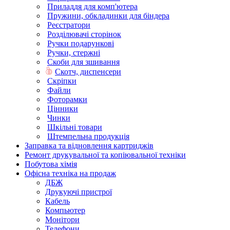
Приладдя для комп'ютера
Пружини, обкладинки для біндера
Реєстратори
Розділювачі сторінок
Ручки подарункові
Ручки, стержні
Скоби для зшивання
Скотч, диспенсери
Скріпки
Файли
Фоторамки
Цінники
Чинки
Шкільні товари
Штемпельна продукція
Заправка та відновлення картриджів
Ремонт друкувальної та копіювальної техніки
Побутова хімія
Офісна техніка на продаж
ДБЖ
Друкуючі пристрої
Кабель
Компьютер
Монітори
Телефони