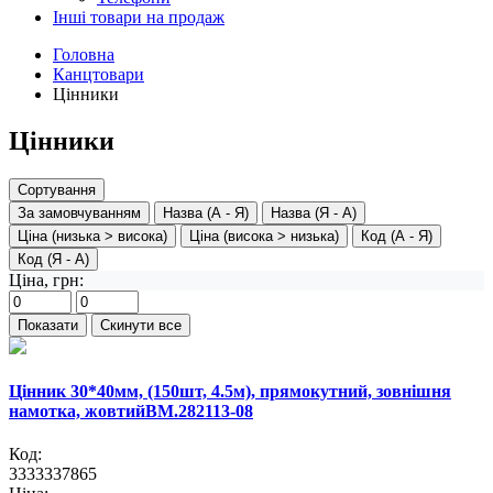
Інші товари на продаж
Головна
Канцтовари
Цінники
Цінники
Сортування
За замовчуванням
Назва (А - Я)
Назва (Я - А)
Ціна (низька > висока)
Ціна (висока > низька)
Код (А - Я)
Код (Я - А)
Ціна,
грн
:
Цінник 30*40мм, (150шт, 4.5м), прямокутний, зовнішня
намотка, жовтийBM.282113-08
Код:
3333337865