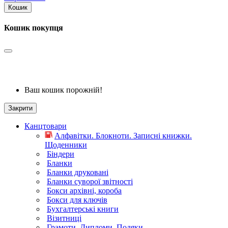
Кошик
Кошик покупця
Ваш кошик порожній!
Закрити
Канцтовари
Алфавітки. Блокноти. Записні книжки.
Щоденники
Біндери
Бланки
Бланки друковані
Бланки суворої звітності
Бокси архівні, короба
Бокси для ключів
Бухгалтерські книги
Візитниці
Грамоти. Дипломи. Подяки