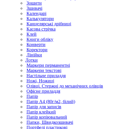
Зошити
Зшивачі
Календарі
Калькулятори
Канцелярські дрібниці
Касова стрічка
Клей
Книги обліку
Конверти
Коректори
Лінійки
Лотки
Маркери перманентні
Маркери текстові
Настільне приладдя
Ножі, Ножиці
Олівці. Стержні до механічних олівців
Офісне приладдя
Папір
Папір А4 (80г/м2, білий)
Папір для записів
Папір клейкий
Папір копіювальний
Папки, Швидкозшивачі
Портфелі пластикові