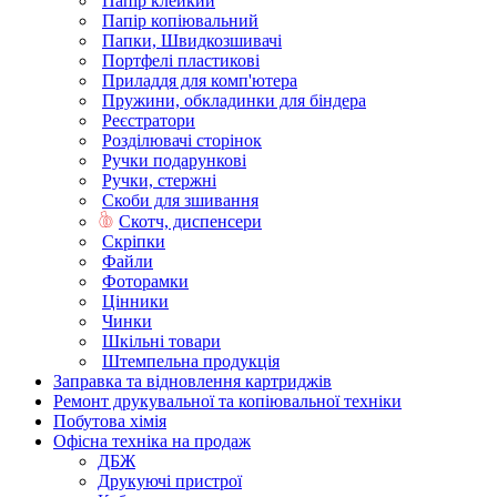
Папір клейкий
Папір копіювальний
Папки, Швидкозшивачі
Портфелі пластикові
Приладдя для комп'ютера
Пружини, обкладинки для біндера
Реєстратори
Розділювачі сторінок
Ручки подарункові
Ручки, стержні
Скоби для зшивання
Скотч, диспенсери
Скріпки
Файли
Фоторамки
Цінники
Чинки
Шкільні товари
Штемпельна продукція
Заправка та відновлення картриджів
Ремонт друкувальної та копіювальної техніки
Побутова хімія
Офісна техніка на продаж
ДБЖ
Друкуючі пристрої