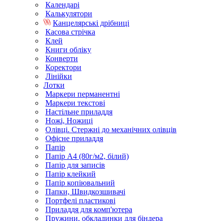
Календарі
Калькулятори
Канцелярські дрібниці
Касова стрічка
Клей
Книги обліку
Конверти
Коректори
Лінійки
Лотки
Маркери перманентні
Маркери текстові
Настільне приладдя
Ножі, Ножиці
Олівці. Стержні до механічних олівців
Офісне приладдя
Папір
Папір А4 (80г/м2, білий)
Папір для записів
Папір клейкий
Папір копіювальний
Папки, Швидкозшивачі
Портфелі пластикові
Приладдя для комп'ютера
Пружини, обкладинки для біндера