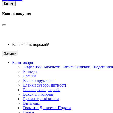
Кошик
Кошик покупця
Ваш кошик порожній!
Закрити
Канцтовари
Алфавітки. Блокноти. Записні книжки. Щоденник
Біндери
Бланки
Бланки друковані
Бланки суворої звітності
Бокси архівні, короба
Бокси для ключів
Бухгалтерські книги
Візитниці
Грамоти. Дипломи. Подяки
Гумки