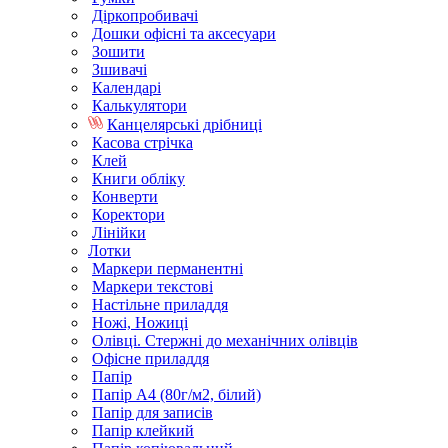
Діркопробивачі
Дошки офісні та аксесуари
Зошити
Зшивачі
Календарі
Калькулятори
Канцелярські дрібниці
Касова стрічка
Клей
Книги обліку
Конверти
Коректори
Лінійки
Лотки
Маркери перманентні
Маркери текстові
Настільне приладдя
Ножі, Ножиці
Олівці. Стержні до механічних олівців
Офісне приладдя
Папір
Папір А4 (80г/м2, білий)
Папір для записів
Папір клейкий