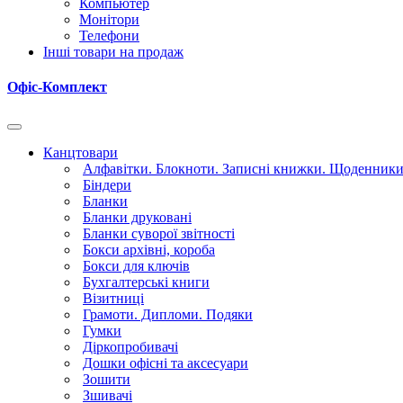
Компьютер
Монітори
Телефони
Інші товари на продаж
Офіс-Комплект
Канцтовари
Алфавітки. Блокноти. Записні книжки. Щоденник
Біндери
Бланки
Бланки друковані
Бланки суворої звітності
Бокси архівні, короба
Бокси для ключів
Бухгалтерські книги
Візитниці
Грамоти. Дипломи. Подяки
Гумки
Діркопробивачі
Дошки офісні та аксесуари
Зошити
Зшивачі