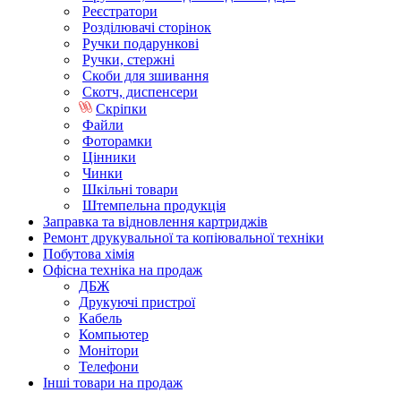
Реєстратори
Розділювачі сторінок
Ручки подарункові
Ручки, стержні
Скоби для зшивання
Скотч, диспенсери
Скріпки
Файли
Фоторамки
Цінники
Чинки
Шкільні товари
Штемпельна продукція
Заправка та відновлення картриджів
Ремонт друкувальної та копіювальної техніки
Побутова хімія
Офісна техніка на продаж
ДБЖ
Друкуючі пристрої
Кабель
Компьютер
Монітори
Телефони
Інші товари на продаж