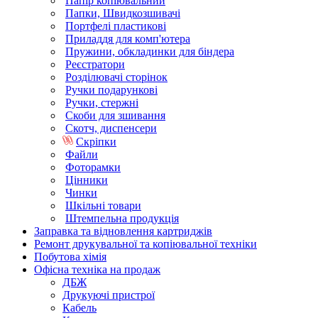
Папір копіювальний
Папки, Швидкозшивачі
Портфелі пластикові
Приладдя для комп'ютера
Пружини, обкладинки для біндера
Реєстратори
Розділювачі сторінок
Ручки подарункові
Ручки, стержні
Скоби для зшивання
Скотч, диспенсери
Скріпки
Файли
Фоторамки
Цінники
Чинки
Шкільні товари
Штемпельна продукція
Заправка та відновлення картриджів
Ремонт друкувальної та копіювальної техніки
Побутова хімія
Офісна техніка на продаж
ДБЖ
Друкуючі пристрої
Кабель