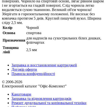
поверхнях. Чорнило на спиртовій основі, лягає рівним шаром
і не згортається на гладкій поверхні. Слід чорнила легко
видаляється сухою тканиною. Великий об'єм чорнила!
Зберігати в горизонтальному положенні. Не висихає без
ковпачка протягом 5 днів. Круглий пишучий вузол. Ширина
сліду 2,5 мм.
Колір
Чорний
Основа
спиртова
для надписів на сухострильних білих дошках,
Призначення
фліпчартах
Товщина
2,5 мм
лінії
Заправка и восстановление картриджей
Договір оферти
Правила конфіденційності
© 2006-2026
Електронний каталог "Офіс-Комплект"
Канцтовари
Заправка та відновлення картриджів
Ремонт друкувальної та копіювальної техніки