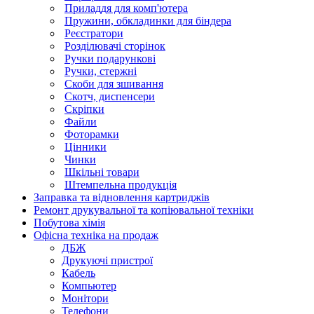
Приладдя для комп'ютера
Пружини, обкладинки для біндера
Реєстратори
Розділювачі сторінок
Ручки подарункові
Ручки, стержні
Скоби для зшивання
Скотч, диспенсери
Скріпки
Файли
Фоторамки
Цінники
Чинки
Шкільні товари
Штемпельна продукція
Заправка та відновлення картриджів
Ремонт друкувальної та копіювальної техніки
Побутова хімія
Офісна техніка на продаж
ДБЖ
Друкуючі пристрої
Кабель
Компьютер
Монітори
Телефони