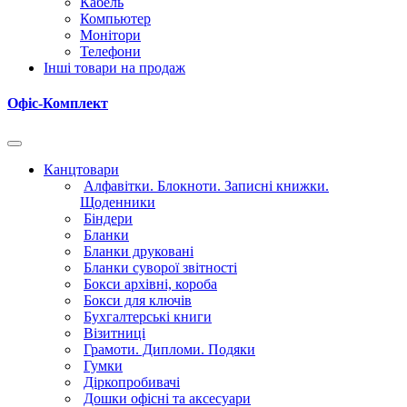
Кабель
Компьютер
Монітори
Телефони
Інші товари на продаж
Офіс-Комплект
Канцтовари
Алфавітки. Блокноти. Записні книжки.
Щоденники
Біндери
Бланки
Бланки друковані
Бланки суворої звітності
Бокси архівні, короба
Бокси для ключів
Бухгалтерські книги
Візитниці
Грамоти. Дипломи. Подяки
Гумки
Діркопробивачі
Дошки офісні та аксесуари