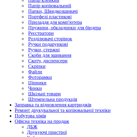
Папір клейкий
Папір копіювальний
Папки, Швидкозшивачі
Портфелі пластикові
Приладдя для комп'ютера
Пружини, обкладинки для біндера
Реєстратори
Розділювачі сторінок
Ручки подарункові
Ручки, стержні
Скоби для зшивання
Скотч, диспенсери
Скріпки
Файли
Фоторамки
Цінники
Чинки
Шкільні товари
Штемпельна продукція
Заправка та відновлення картриджів
Ремонт друкувальної та копіювальної техніки
Побутова хімія
Офісна техніка на продаж
ДБЖ
Друкуючі пристрої