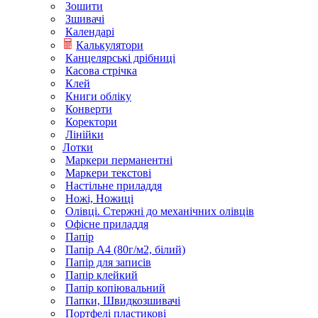
Зошити
Зшивачі
Календарі
Калькулятори
Канцелярські дрібниці
Касова стрічка
Клей
Книги обліку
Конверти
Коректори
Лінійки
Лотки
Маркери перманентні
Маркери текстові
Настільне приладдя
Ножі, Ножиці
Олівці. Стержні до механічних олівців
Офісне приладдя
Папір
Папір А4 (80г/м2, білий)
Папір для записів
Папір клейкий
Папір копіювальний
Папки, Швидкозшивачі
Портфелі пластикові