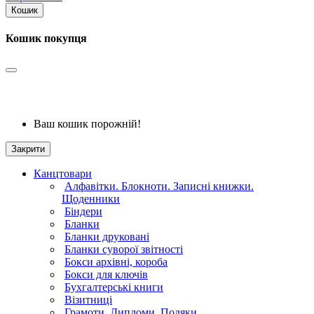
Кошик
Кошик покупця
Ваш кошик порожній!
Закрити
Канцтовари
Алфавітки. Блокноти. Записні книжки.
Щоденники
Біндери
Бланки
Бланки друковані
Бланки суворої звітності
Бокси архівні, короба
Бокси для ключів
Бухгалтерські книги
Візитниці
Грамоти. Дипломи. Подяки