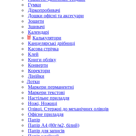
Гумки
Діркопробивачі
Дошки офісні та аксесуари
Зошити
Зшивачі
Календарі
Калькулятори
Канцелярські дрібниці
Касова стрічка
Клей
Книги обліку
Конверти
Коректори
Лінійки
Лотки
Маркери перманентні
Маркери текстові
Настільне приладдя
Ножі, Ножиці
Олівці. Стержні до механічних олівців
Офісне приладдя
Папір
Папір А4 (80г/м2, білий)
Папір для записів