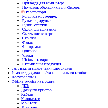
Приладдя для комп'ютера
Пружини, обкладинки для біндера
Реєстратори
Розділювачі сторінок
Ручки подарункові
Ручки, стержні
Скоби для зшивання
Скотч, диспенсери
Скріпки
Файли
Фоторамки
Цінники
Чинки
Шкільні товари
Штемпельна продукція
Заправка та відновлення картриджів
Ремонт друкувальної та копіювальної техніки
Побутова хімія
Офісна техніка на продаж
ДБЖ
Друкуючі пристрої
Кабель
Компьютер
Монітори
Телефони