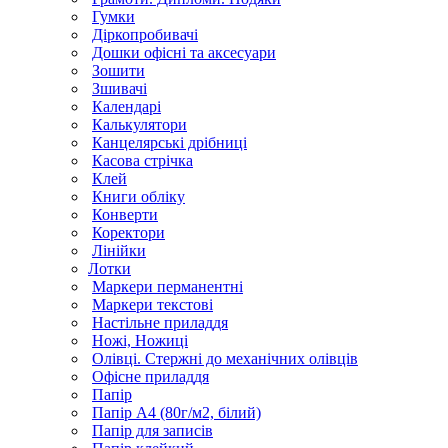
Гумки
Діркопробивачі
Дошки офісні та аксесуари
Зошити
Зшивачі
Календарі
Калькулятори
Канцелярські дрібниці
Касова стрічка
Клей
Книги обліку
Конверти
Коректори
Лінійки
Лотки
Маркери перманентні
Маркери текстові
Настільне приладдя
Ножі, Ножиці
Олівці. Стержні до механічних олівців
Офісне приладдя
Папір
Папір А4 (80г/м2, білий)
Папір для записів