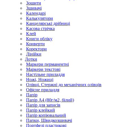
Зошити
Зшивачі
Календарі
Калькулятори
Канцелярські дрібниці
Касова стрічка
Клей
Книги обліку
Конверти
Коректори
Лінійки
Лотки
Маркери перманентні
Маркери текстові
Настільне приладдя
Ножі, Ножиці
Олівці. Стержні до механічних олівців
Офісне приладдя
Папір
Папір А4 (80г/м2, білий)
Папір для записів
Папір клейкий
Папір копіювальний
Папки, Швидкозшивачі
Портфелі пластикові