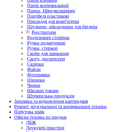
Папір клейкий
Папір копіювальний
Папки, Швидкозшивачі
Портфелі пластикові
Приладдя для комп'ютера
Пружини, обкладинки для біндера
Реєстратори
Розділювачі сторінок
Ручки подарункові
Ручки, стержні
Скоби для зшивання
Скотч, диспенсери
Скріпки
Файли
Фоторамки
Цінники
Чинки
Шкільні товари
Штемпельна продукція
Заправка та відновлення картриджів
Ремонт друкувальної та копіювальної техніки
Побутова хімія
Офісна техніка на продаж
ДБЖ
Друкуючі пристрої