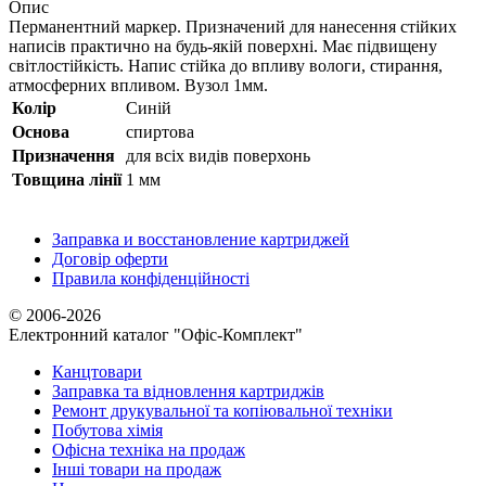
Опис
Перманентний маркер. Призначений для нанесення стійких
написів практично на будь-якій поверхні. Має підвищену
світлостійкість. Напис стійка до впливу вологи, стирання,
атмосферних впливом. Вузол 1мм.
Колір
Синій
Основа
спиртова
Призначення
для всіх видів поверхонь
Товщина лінії
1 мм
Заправка и восстановление картриджей
Договір оферти
Правила конфіденційності
© 2006-2026
Електронний каталог "Офіс-Комплект"
Канцтовари
Заправка та відновлення картриджів
Ремонт друкувальної та копіювальної техніки
Побутова хімія
Офісна техніка на продаж
Інші товари на продаж