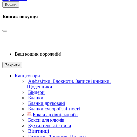
Кошик
Кошик покупця
Ваш кошик порожній!
Закрити
Канцтовари
Алфавітки. Блокноти. Записні книжки.
Щоденники
Біндери
Бланки
Бланки друковані
Бланки суворої звітності
Бокси архівні, короба
Бокси для ключів
Бухгалтерські книги
Візитниці
Грамоти. Дипломи. Подяки