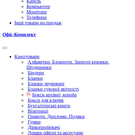
Кабель
Компьютер
Монітори
Телефони
Інші товари на продаж
Офіс-Комплект
Канцтовари
Алфавітки. Блокноти. Записні книжки.
Щоденники
Біндери
Бланки
Бланки друковані
Бланки суворої звітності
Бокси архівні, короба
Бокси для ключів
Бухгалтерські книги
Візитниці
Грамоти. Дипломи. Подяки
Гумки
Діркопробивачі
Дошки офісні та аксесуари