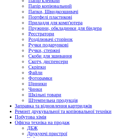
Папір клейкий
Папір копіювальний
Папки, Швидкозшивачі
Портфелі пластикові
Приладдя для комп'ютера
Пружини, обкладинки для біндера
Реєстратори
Розділювачі сторінок
Ручки подарункові
Ручки, стержні
Скоби для зшивання
Скотч, диспенсери
Скріпки
Файли
Фоторамки
Цінники
Чинки
Шкільні товари
Штемпельна продукція
Заправка та відновлення картриджів
Ремонт друкувальної та копіювальної техніки
Побутова хімія
Офісна техніка на продаж
ДБЖ
Друкуючі пристрої