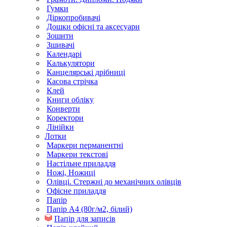
Гумки
Діркопробивачі
Дошки офісні та аксесуари
Зошити
Зшивачі
Календарі
Калькулятори
Канцелярські дрібниці
Касова стрічка
Клей
Книги обліку
Конверти
Коректори
Лінійки
Лотки
Маркери перманентні
Маркери текстові
Настільне приладдя
Ножі, Ножиці
Олівці. Стержні до механічних олівців
Офісне приладдя
Папір
Папір А4 (80г/м2, білий)
Папір для записів