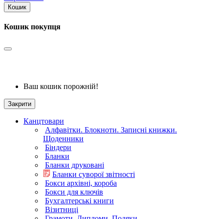
Кошик
Кошик покупця
Ваш кошик порожній!
Закрити
Канцтовари
Алфавітки. Блокноти. Записні книжки.
Щоденники
Біндери
Бланки
Бланки друковані
Бланки суворої звітності
Бокси архівні, короба
Бокси для ключів
Бухгалтерські книги
Візитниці
Грамоти. Дипломи. Подяки