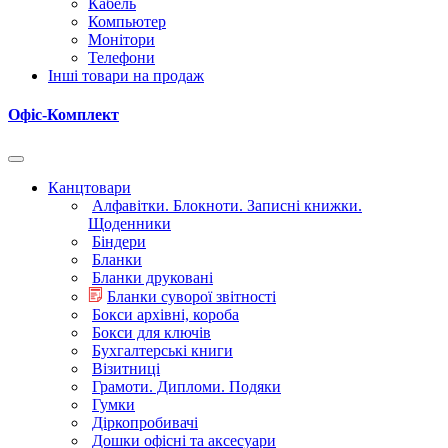
Кабель
Компьютер
Монітори
Телефони
Інші товари на продаж
Офіс-Комплект
Канцтовари
Алфавітки. Блокноти. Записні книжки.
Щоденники
Біндери
Бланки
Бланки друковані
Бланки суворої звітності
Бокси архівні, короба
Бокси для ключів
Бухгалтерські книги
Візитниці
Грамоти. Дипломи. Подяки
Гумки
Діркопробивачі
Дошки офісні та аксесуари