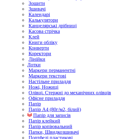
Зошити
Зшивачі
Календарі
Калькулятори
Канцелярські дрібниці
Касова стрічка
Клей
Книги обліку
Конверти
Коректори
Лінійки
Лотки
Маркери перманентні
Маркери текстові
Настільне приладдя
Ножі, Ножиці
Олівці. Стержні до механічних олівців
Офісне приладдя
Папір
Папір А4 (80г/м2, білий)
Папір для записів
Папір клейкий
Папір копіювальний
Папки, Швидкозшивачі
Портфелі пластикові