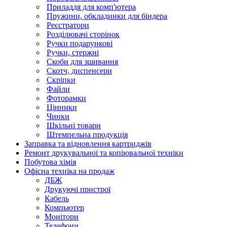
Приладдя для комп'ютера
Пружини, обкладинки для біндера
Реєстратори
Розділювачі сторінок
Ручки подарункові
Ручки, стержні
Скоби для зшивання
Скотч, диспенсери
Скріпки
Файли
Фоторамки
Цінники
Чинки
Шкільні товари
Штемпельна продукція
Заправка та відновлення картриджів
Ремонт друкувальної та копіювальної техніки
Побутова хімія
Офісна техніка на продаж
ДБЖ
Друкуючі пристрої
Кабель
Компьютер
Монітори
Телефони