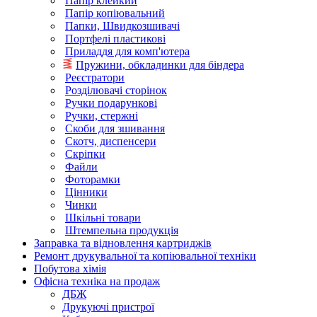
Папір клейкий
Папір копіювальний
Папки, Швидкозшивачі
Портфелі пластикові
Приладдя для комп'ютера
Пружини, обкладинки для біндера
Реєстратори
Розділювачі сторінок
Ручки подарункові
Ручки, стержні
Скоби для зшивання
Скотч, диспенсери
Скріпки
Файли
Фоторамки
Цінники
Чинки
Шкільні товари
Штемпельна продукція
Заправка та відновлення картриджів
Ремонт друкувальної та копіювальної техніки
Побутова хімія
Офісна техніка на продаж
ДБЖ
Друкуючі пристрої