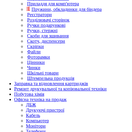
Приладдя для комп'ютера
Пружини, обкладинки для біндера
Реєстратори
Розділювачі сторінок
Ручки подарункові
Ручки, стержні
Скоби для зшивання
Скотч, диспенсери
Скріпки
Файли
Фоторамки
Цінники
Чинки
Шкільні товари
Штемпельна продукція
Заправка та відновлення картриджів
Ремонт друкувальної та копіювальної техніки
Побутова хімія
Офісна техніка на продаж
ДБЖ
Друкуючі пристрої
Кабель
Компьютер
Монітори
Телефони