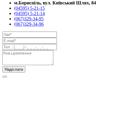
м.Бориспіль, вул. Київський Шлях, 84
(04595) 5-21-15
(04595) 5-21-14
(067)329-34-95
(067)329-34-96
Надіслати