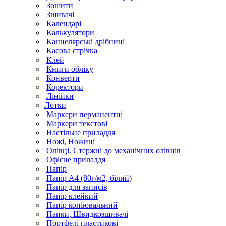
Зошити
Зшивачі
Календарі
Калькулятори
Канцелярські дрібниці
Касова стрічка
Клей
Книги обліку
Конверти
Коректори
Лінійки
Лотки
Маркери перманентні
Маркери текстові
Настільне приладдя
Ножі, Ножиці
Олівці. Стержні до механічних олівців
Офісне приладдя
Папір
Папір А4 (80г/м2, білий)
Папір для записів
Папір клейкий
Папір копіювальний
Папки, Швидкозшивачі
Портфелі пластикові