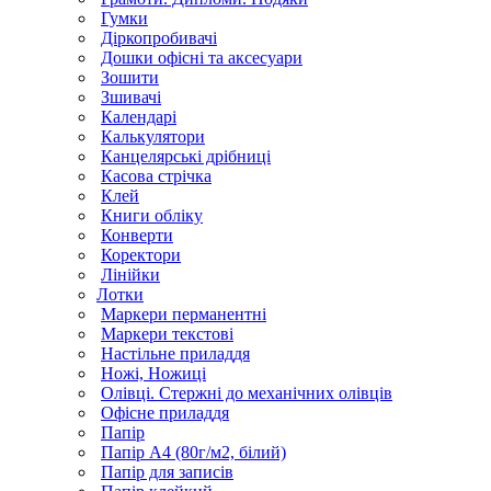
Гумки
Діркопробивачі
Дошки офісні та аксесуари
Зошити
Зшивачі
Календарі
Калькулятори
Канцелярські дрібниці
Касова стрічка
Клей
Книги обліку
Конверти
Коректори
Лінійки
Лотки
Маркери перманентні
Маркери текстові
Настільне приладдя
Ножі, Ножиці
Олівці. Стержні до механічних олівців
Офісне приладдя
Папір
Папір А4 (80г/м2, білий)
Папір для записів