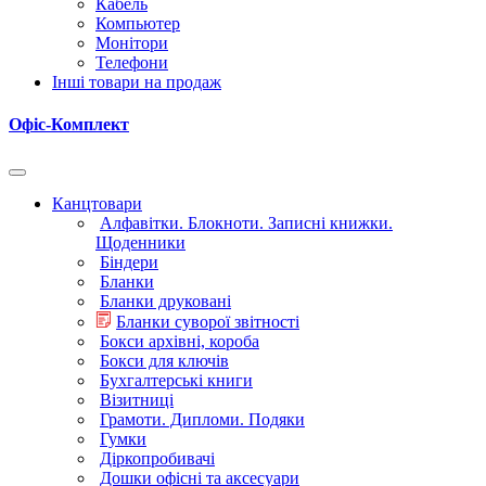
Кабель
Компьютер
Монітори
Телефони
Інші товари на продаж
Офіс-Комплект
Канцтовари
Алфавітки. Блокноти. Записні книжки.
Щоденники
Біндери
Бланки
Бланки друковані
Бланки суворої звітності
Бокси архівні, короба
Бокси для ключів
Бухгалтерські книги
Візитниці
Грамоти. Дипломи. Подяки
Гумки
Діркопробивачі
Дошки офісні та аксесуари