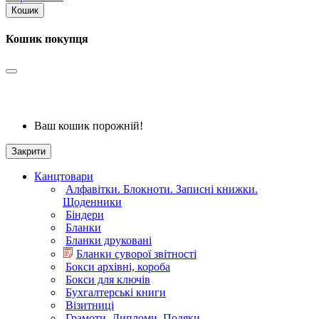
Кошик
Кошик покупця
Ваш кошик порожній!
Закрити
Канцтовари
Алфавітки. Блокноти. Записні книжки.
Щоденники
Біндери
Бланки
Бланки друковані
Бланки суворої звітності
Бокси архівні, короба
Бокси для ключів
Бухгалтерські книги
Візитниці
Грамоти. Дипломи. Подяки