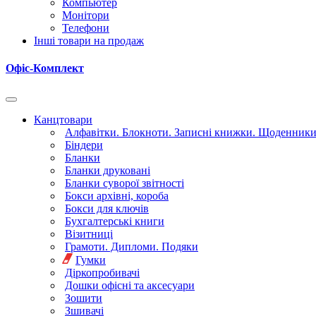
Компьютер
Монітори
Телефони
Інші товари на продаж
Офіс-Комплект
Канцтовари
Алфавітки. Блокноти. Записні книжки. Щоденник
Біндери
Бланки
Бланки друковані
Бланки суворої звітності
Бокси архівні, короба
Бокси для ключів
Бухгалтерські книги
Візитниці
Грамоти. Дипломи. Подяки
Гумки
Діркопробивачі
Дошки офісні та аксесуари
Зошити
Зшивачі