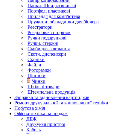
Папір копіювальний
Папки, Швидкозшивачі
Портфелі пластикові
Приладдя для комп'ютера
Пружини, обкладинки для біндера
Реєстратори
Розділювачі сторінок
Ручки подарункові
Ручки, стержні
Скоби для зшивання
Скотч, диспенсери
Скріпки
Файли
Фоторамки
Цінники
Чинки
Шкільні товари
Штемпельна продукція
Заправка та відновлення картриджів
Ремонт друкувальної та копіювальної техніки
Побутова хімія
Офісна техніка на продаж
ДБЖ
Друкуючі пристрої
Кабель