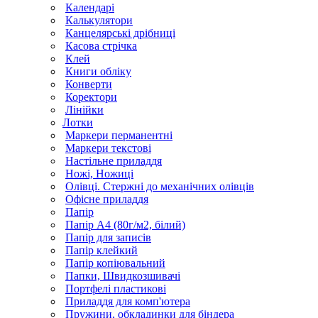
Календарі
Калькулятори
Канцелярські дрібниці
Касова стрічка
Клей
Книги обліку
Конверти
Коректори
Лінійки
Лотки
Маркери перманентні
Маркери текстові
Настільне приладдя
Ножі, Ножиці
Олівці. Стержні до механічних олівців
Офісне приладдя
Папір
Папір А4 (80г/м2, білий)
Папір для записів
Папір клейкий
Папір копіювальний
Папки, Швидкозшивачі
Портфелі пластикові
Приладдя для комп'ютера
Пружини, обкладинки для біндера