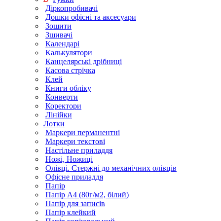
Діркопробивачі
Дошки офісні та аксесуари
Зошити
Зшивачі
Календарі
Калькулятори
Канцелярські дрібниці
Касова стрічка
Клей
Книги обліку
Конверти
Коректори
Лінійки
Лотки
Маркери перманентні
Маркери текстові
Настільне приладдя
Ножі, Ножиці
Олівці. Стержні до механічних олівців
Офісне приладдя
Папір
Папір А4 (80г/м2, білий)
Папір для записів
Папір клейкий