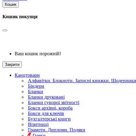
Кошик
Кошик покупця
Ваш кошик порожній!
Закрити
Канцтовари
Алфавітки. Блокноти. Записні книжки. Щоденник
Біндери
Бланки
Бланки друковані
Бланки суворої звітності
Бокси архівні, короба
Бокси для ключів
Бухгалтерські книги
Візитниці
Грамоти. Дипломи. Подяки
Гумки