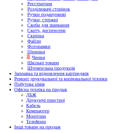
Реєстратори
Розділювачі сторінок
Ручки подарункові
Ручки, стержні
Скоби для зшивання
Скотч, диспенсери
Скріпки
Файли
Фоторамки
Цінники
Чинки
Шкільні товари
Штемпельна продукція
Заправка та відновлення картриджів
Ремонт друкувальної та копіювальної техніки
Побутова хімія
Офісна техніка на продаж
ДБЖ
Друкуючі пристрої
Кабель
Компьютер
Монітори
Телефони
Інші товари на продаж