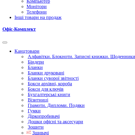
Компьютер
Монітори
Телефони
Інші товари на продаж
Офіс-Комплект
Канцтовари
Алфавітки. Блокноти. Записні книжки. Щоденник
Біндери
Бланки
Бланки друковані
Бланки суворої звітності
Бокси архівні, короба
Бокси для ключів
Бухгалтерські книги
Візитниці
Грамоти. Дипломи. Подяки
Гумки
Діркопробивачі
Дошки офісні та аксесуари
Зошити
Зшивачі