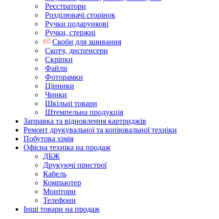
Реєстратори
Розділювачі сторінок
Ручки подарункові
Ручки, стержні
Скоби для зшивання
Скотч, диспенсери
Скріпки
Файли
Фоторамки
Цінники
Чинки
Шкільні товари
Штемпельна продукція
Заправка та відновлення картриджів
Ремонт друкувальної та копіювальної техніки
Побутова хімія
Офісна техніка на продаж
ДБЖ
Друкуючі пристрої
Кабель
Компьютер
Монітори
Телефони
Інші товари на продаж