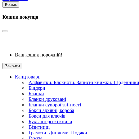
Кошик
Кошик покупця
Ваш кошик порожній!
Закрити
Канцтовари
Алфавітки. Блокноти. Записні книжки. Щоденник
Біндери
Бланки
Бланки друковані
Бланки суворої звітності
Бокси архівні, короба
Бокси для ключів
Бухгалтерські книги
Візитниці
Грамоти. Дипломи. Подяки
Гумки