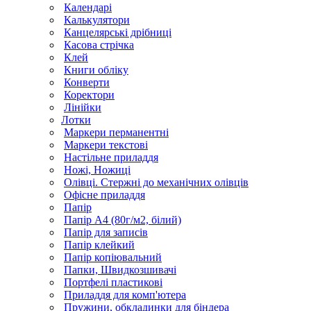
Календарі
Калькулятори
Канцелярські дрібниці
Касова стрічка
Клей
Книги обліку
Конверти
Коректори
Лінійки
Лотки
Маркери перманентні
Маркери текстові
Настільне приладдя
Ножі, Ножиці
Олівці. Стержні до механічних олівців
Офісне приладдя
Папір
Папір А4 (80г/м2, білий)
Папір для записів
Папір клейкий
Папір копіювальний
Папки, Швидкозшивачі
Портфелі пластикові
Приладдя для комп'ютера
Пружини, обкладинки для біндера