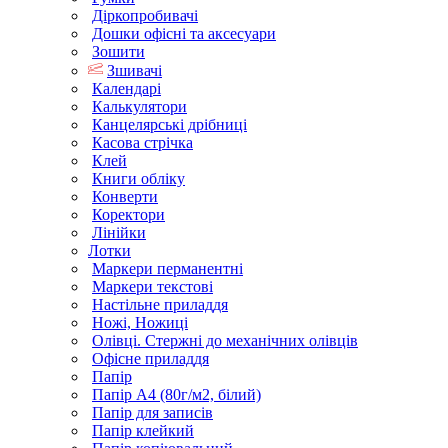
Діркопробивачі
Дошки офісні та аксесуари
Зошити
Зшивачі
Календарі
Калькулятори
Канцелярські дрібниці
Касова стрічка
Клей
Книги обліку
Конверти
Коректори
Лінійки
Лотки
Маркери перманентні
Маркери текстові
Настільне приладдя
Ножі, Ножиці
Олівці. Стержні до механічних олівців
Офісне приладдя
Папір
Папір А4 (80г/м2, білий)
Папір для записів
Папір клейкий