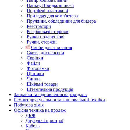
Папір копіювальний
Папки, Швидкозшивачі
Портфелі пластикові
Приладдя для комп'ютера
Пружини, обкладинки для біндера
Реєстратори
Розділювачі сторінок
Ручки подарункові
Ручки, стержні
Скоби для зшивання
Скотч, диспенсери
Скріпки
Файли
Фоторамки
Цінники
Чинки
Шкільні товари
Штемпельна продукція
Заправка та відновлення картриджів
Ремонт друкувальної та копіювальної техніки
Побутова хімія
Офісна техніка на продаж
ДБЖ
Друкуючі пристрої
Кабель