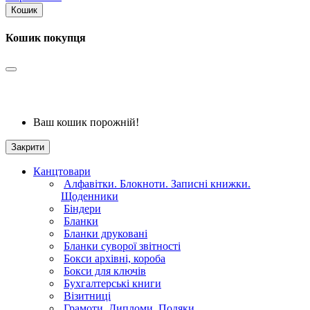
Кошик
Кошик покупця
Ваш кошик порожній!
Закрити
Канцтовари
Алфавітки. Блокноти. Записні книжки.
Щоденники
Біндери
Бланки
Бланки друковані
Бланки суворої звітності
Бокси архівні, короба
Бокси для ключів
Бухгалтерські книги
Візитниці
Грамоти. Дипломи. Подяки