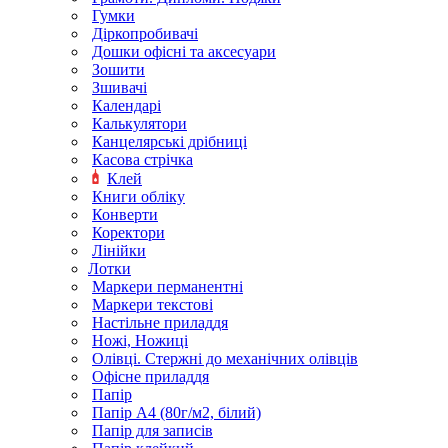
Гумки
Діркопробивачі
Дошки офісні та аксесуари
Зошити
Зшивачі
Календарі
Калькулятори
Канцелярські дрібниці
Касова стрічка
Клей
Книги обліку
Конверти
Коректори
Лінійки
Лотки
Маркери перманентні
Маркери текстові
Настільне приладдя
Ножі, Ножиці
Олівці. Стержні до механічних олівців
Офісне приладдя
Папір
Папір А4 (80г/м2, білий)
Папір для записів