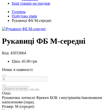
Інші товари на продаж
Головна
Побутова хімія
Рукавиці ФБ М-середні
Рукавиці ФБ М-середні
Код: 45033664
Ціна: 45.00 грн
Немає в наявності
Додати в кошик
Опис
Рукавички латексні Фрекен БОК з внутрішнім бавовняним
напиленням (пара).
Розмір: М (середні)