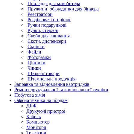
Приладдя для комп'ютера
Пружини, обкладинки для біндера
Реєстратори
Розділювачі сторінок
Ручки подарункові
Ручки, стержні
Скоби для зшивання
Скотч, диспенсери
Скріпки
Файли
Фоторамки
Цінники
Чинки
Шкільні товари
Штемпельна продукція
Заправка та відновлення картриджів
Ремонт друкувальної та копіювальної техніки
Побутова хімія
Офісна техніка на продаж
ДБЖ
Друкуючі пристрої
Кабель
Компьютер
Монітори
Телефони