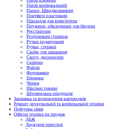
Папір клейкий
Папір копіювальний
Папки, Швидкозшивачі
Портфелі пластикові
Приладдя для комп'ютера
Пружини, обкладинки для біндера
Реєстратори
Розділювачі сторінок
Ручки подарункові
Ручки, стержні
Скоби для зшивання
Скотч, диспенсери
Скріпки
Файли
Фоторамки
Цінники
Чинки
Шкільні товари
Штемпельна продукція
Заправка та відновлення картриджів
Ремонт друкувальної та копіювальної техніки
Побутова хімія
Офісна техніка на продаж
ДБЖ
Друкуючі пристрої