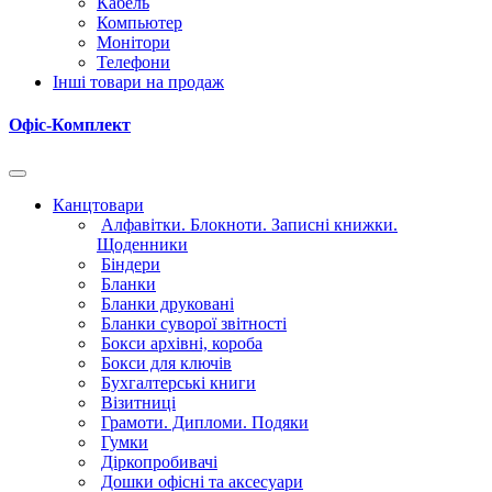
Кабель
Компьютер
Монітори
Телефони
Інші товари на продаж
Офіс-Комплект
Канцтовари
Алфавітки. Блокноти. Записні книжки.
Щоденники
Біндери
Бланки
Бланки друковані
Бланки суворої звітності
Бокси архівні, короба
Бокси для ключів
Бухгалтерські книги
Візитниці
Грамоти. Дипломи. Подяки
Гумки
Діркопробивачі
Дошки офісні та аксесуари