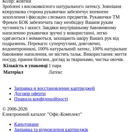
Колір: жовтий
Зроблені з високоякісного натурального латексу. Зовнішня
візерункова сторона рукавички забезпечує впевнене
захоплення і фіксацію слизьких предметів. Рукавички ТМ
Фрекен БОК забезпечать таку необхідну Вашим рукам
чутливість і захист. Завдяки внутрішньому бавовняному
напиленню рукавички зручні у використанні, легко
одягаються і знімаються, захищають шкіру Ваших рук від
подразнень. Переваги: суперчутливі, довговічні,
водонепроникні, 100% натуральний латекс, 100% натуральне
бавовняне напилення, не містять тальк. Використання: миття
посуду, прання білизни, догляд за тваринами, чистка овочів.
Кількість в упаковці
1 пара
Матеріал
Латекс
Заправка и восстановление картриджей
Договір оферти
Правила конфіденційності
© 2006-2026
Електронний каталог "Офіс-Комплект"
Канцтовари
Заправка та відновлення картриджів