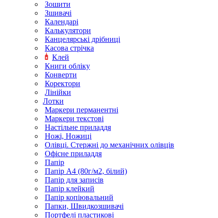
Зошити
Зшивачі
Календарі
Калькулятори
Канцелярські дрібниці
Касова стрічка
Клей
Книги обліку
Конверти
Коректори
Лінійки
Лотки
Маркери перманентні
Маркери текстові
Настільне приладдя
Ножі, Ножиці
Олівці. Стержні до механічних олівців
Офісне приладдя
Папір
Папір А4 (80г/м2, білий)
Папір для записів
Папір клейкий
Папір копіювальний
Папки, Швидкозшивачі
Портфелі пластикові