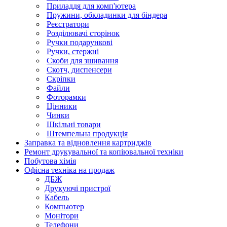
Приладдя для комп'ютера
Пружини, обкладинки для біндера
Реєстратори
Розділювачі сторінок
Ручки подарункові
Ручки, стержні
Скоби для зшивання
Скотч, диспенсери
Скріпки
Файли
Фоторамки
Цінники
Чинки
Шкільні товари
Штемпельна продукція
Заправка та відновлення картриджів
Ремонт друкувальної та копіювальної техніки
Побутова хімія
Офісна техніка на продаж
ДБЖ
Друкуючі пристрої
Кабель
Компьютер
Монітори
Телефони