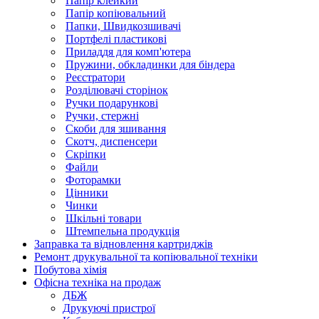
Папір клейкий
Папір копіювальний
Папки, Швидкозшивачі
Портфелі пластикові
Приладдя для комп'ютера
Пружини, обкладинки для біндера
Реєстратори
Розділювачі сторінок
Ручки подарункові
Ручки, стержні
Скоби для зшивання
Скотч, диспенсери
Скріпки
Файли
Фоторамки
Цінники
Чинки
Шкільні товари
Штемпельна продукція
Заправка та відновлення картриджів
Ремонт друкувальної та копіювальної техніки
Побутова хімія
Офісна техніка на продаж
ДБЖ
Друкуючі пристрої