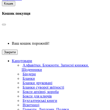
Кошик
Кошик покупця
Ваш кошик порожній!
Закрити
Канцтовари
Алфавітки. Блокноти. Записні книжки.
Щоденники
Біндери
Бланки
Бланки друковані
Бланки суворої звітності
Бокси архівні, короба
Бокси для ключів
Бухгалтерські книги
Візитниці
Грамоти. Дипломи. Подяки