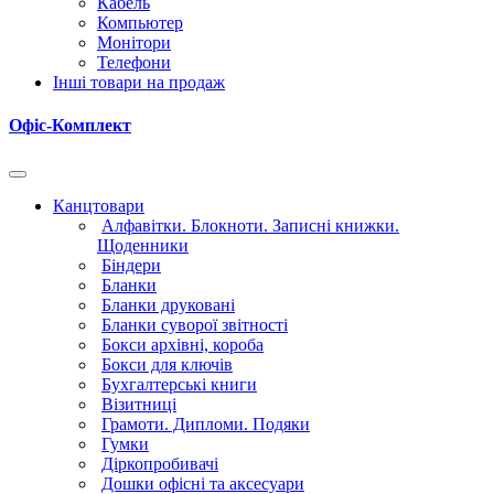
Кабель
Компьютер
Монітори
Телефони
Інші товари на продаж
Офіс-Комплект
Канцтовари
Алфавітки. Блокноти. Записні книжки.
Щоденники
Біндери
Бланки
Бланки друковані
Бланки суворої звітності
Бокси архівні, короба
Бокси для ключів
Бухгалтерські книги
Візитниці
Грамоти. Дипломи. Подяки
Гумки
Діркопробивачі
Дошки офісні та аксесуари