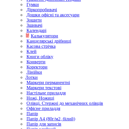
Гумки
Діркопробивачі
Дошки офісні та аксесуари
Зошити
Зшивачі
Календарі
Калькулятори
Канцелярські дрібниці
Касова стрічка
Клей
Книги обліку
Конверти
Коректори
Лінійки
Лотки
Маркери перманентні
Маркери текстові
Настільне приладдя
Ножі, Ножиці
Олівці. Стержні до механічних олівців
Офісне приладдя
Папір
Папір А4 (80г/м2, білий)
Папір для записів