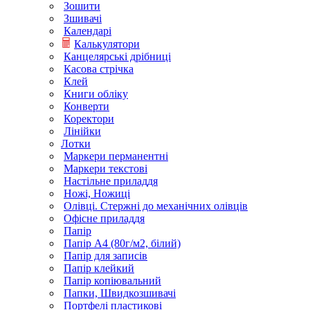
Зошити
Зшивачі
Календарі
Калькулятори
Канцелярські дрібниці
Касова стрічка
Клей
Книги обліку
Конверти
Коректори
Лінійки
Лотки
Маркери перманентні
Маркери текстові
Настільне приладдя
Ножі, Ножиці
Олівці. Стержні до механічних олівців
Офісне приладдя
Папір
Папір А4 (80г/м2, білий)
Папір для записів
Папір клейкий
Папір копіювальний
Папки, Швидкозшивачі
Портфелі пластикові